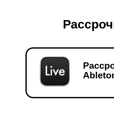
Рассроч
Расср
Ableto