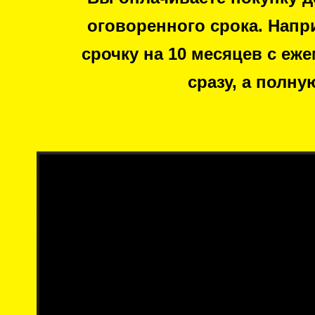
оговоренного срока.
Напри
срочку на 10 месяцев с еж
сразу, а полну