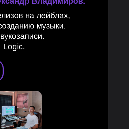
ксандр Владимиров.
елизов на лейблах,
созданию музыки.
вукозаписи.
 Logic.