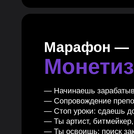
Марафон —
Монетиз
— Начинаешь зарабатыв
— Сопровождение препод
— Стоп уроки: сдаешь д
— Ты артист, битмейкер
— Ты освоишь: поиск зак