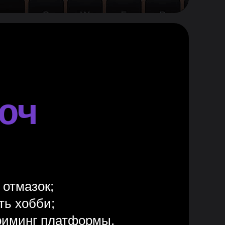
юч
 отмазок;
ть хобби;
триминг платформы,