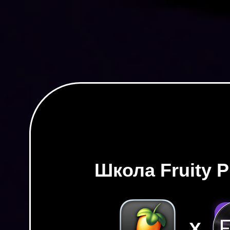
« Вернуться на наш 
Если письма во
"Входящих"
нет, 
"Спам"
и нажмите кнопку
"Не 
Получить доступ в 
получать письма с акциями и
Школа Fruity P
X