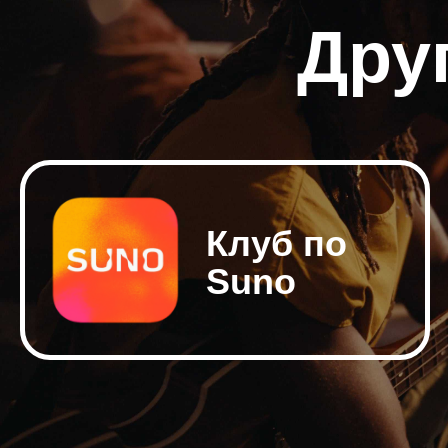
Дру
Клуб по
Suno