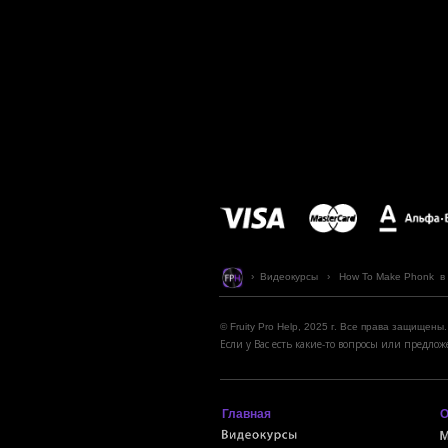
› Видеокурсы › How To Make Phonk в FL
© Fruity Pro Help, 2025 г. Все права защищены.
Если у Вас есть какие-то вопросы или предл
Главная
О