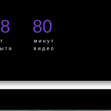
18
80
 т
м и н у т
 ы т а
в и д е о