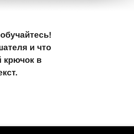
 обучайтесь!
шателя и что
 крючок в
кст.