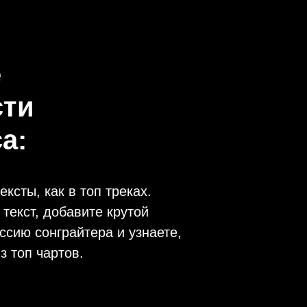
е
сти
а:
ексты, как в топ треках.
екст, добавите крутой
ссию сонграйтера и узнаете,
из топ чартов.