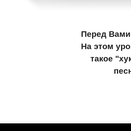
Перед Вами 
На этом уро
такое "х
пес