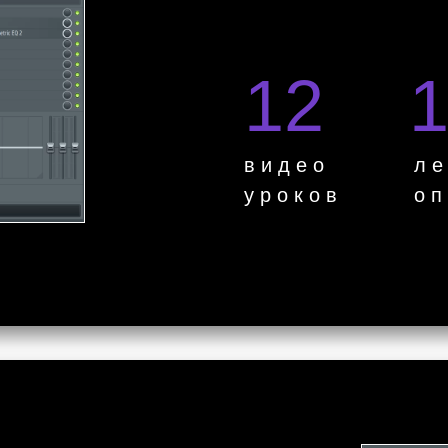
12
в и д е о
л е
у р о к о в
о п